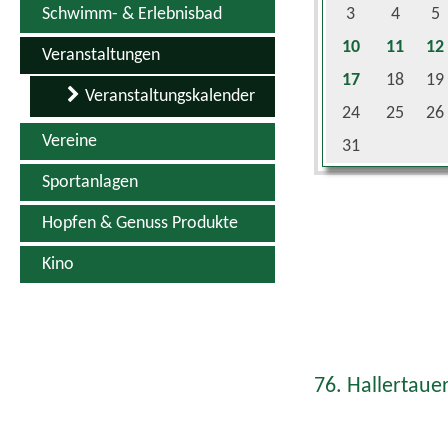
10
11
12
Veranstaltungen
17
18
19
Veranstaltungskalender
24
25
26
Vereine
31
Sportanlagen
Hopfen & Genuss Produkte
Kino
76. Hallertauer