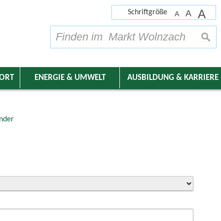
A
Schriftgröße
A
A
su
DORT
ENERGIE & UMWELT
AUSBILDUNG & KARRIERE
nder