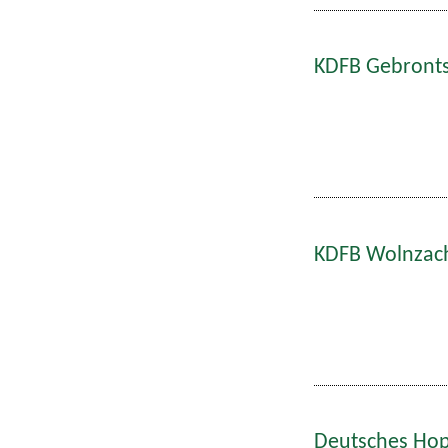
KDFB Gebronts
KDFB Wolnzach
Deutsches Hop