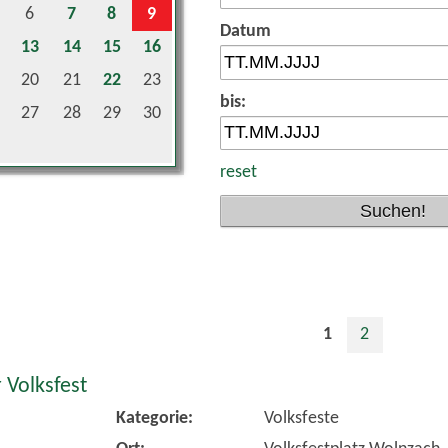
Datum
13
14
15
16
20
21
22
23
bis:
27
28
29
30
reset
1
2
 Volksfest
Kategorie:
Volksfeste
Ort:
Volksfestplatz Wolnzach