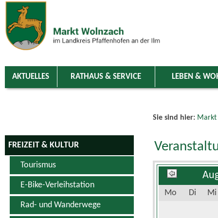
Zum Inhalt
,
zur Navigation
oder
zur Startseite
springen.
chließen
AKTUELLES
RATHAUS & SERVICE
LEBEN & WO
Sie sind hier:
Markt
Veranstalt
FREIZEIT & KULTUR
Tourismus
Aug
E-Bike-Verleihstation
Mo
Di
Mi
Rad- und Wanderwege
Schwimm- & Erlebnisbad
3
4
5