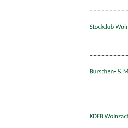
Stockclub Woln
Burschen- & Ma
KDFB Wolnzach