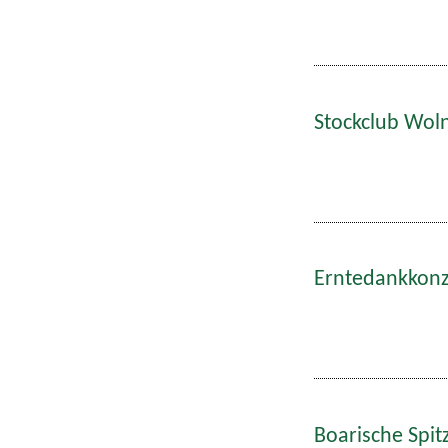
Stockclub Wol
Erntedankkonze
Boarische Spitz