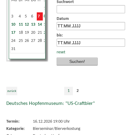
Mo
Di
Mi
Do
Fr
Sa
So
Suchwort
1
2
3
4
5
6
7
8
9
Datum
10
11
12
13
14
15
16
17
18
19
20
21
22
23
bis:
24
25
26
27
28
29
30
31
reset
1
2
zurück
Deutsches Hopfenmuseum: "US-Craftbier"
Termin:
16.12.2026 19:00 Uhr
Kategorie:
Bierseminar/Bierverkostung