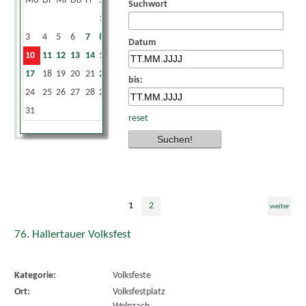
Mo
Di
Mi
Do
Fr
Sa
So
Suchwort
1
2
3
4
5
6
7
8
9
Datum
10
11
12
13
14
15
16
17
18
19
20
21
22
23
bis:
24
25
26
27
28
29
30
31
reset
1
2
weiter
76. Hallertauer Volksfest
Kategorie:
Volksfeste
Ort:
Volksfestplatz