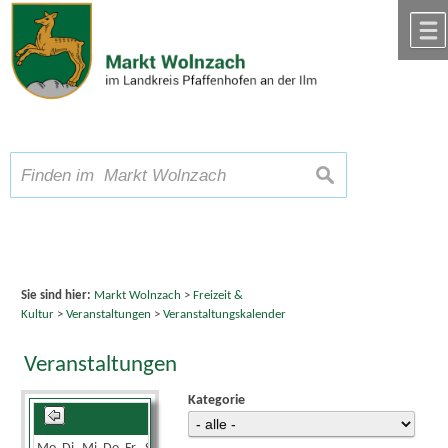
Zum Inhalt
,
zur Navigation
oder
zur Startseite
springen.
chließen
A
Schriftgröße
A
suchen
A
Sie sind hier:
Markt Wolnzach
>
Freizeit &
Kultur
>
Veranstaltungen
>
Veranstaltungskalender
Veranstaltungen
Kategorie
August 2026