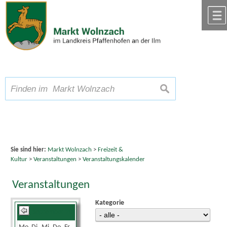
Zum Inhalt
,
zur Navigation
oder
zur Startseite
springen.
chließen
A
Schriftgröße
A
suchen
A
Sie sind hier:
Markt Wolnzach
>
Freizeit &
Kultur
>
Veranstaltungen
>
Veranstaltungskalender
Veranstaltungen
Kategorie
September 2025