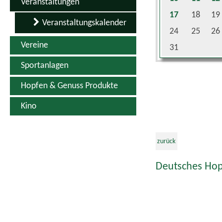
Veranstaltungen
17
18
19
Veranstaltungskalender
24
25
26
Vereine
31
Sportanlagen
Hopfen & Genuss Produkte
Kino
zurück
Deutsches Hop