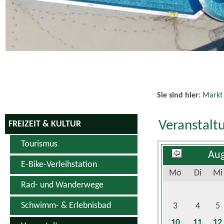
Sie sind hier:
Markt
Veranstalt
FREIZEIT & KULTUR
Tourismus
Aug
E-Bike-Verleihstation
Mo
Di
Mi
Rad- und Wanderwege
Schwimm- & Erlebnisbad
3
4
5
10
11
12