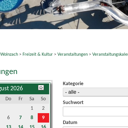
 Wolnzach
>
Freizeit & Kultur
>
Veranstaltungen
>
Veranstaltungskale
ungen
Kategorie
ust 2026
Do
Fr
Sa
So
Suchwort
1
2
6
7
8
9
Datum
13
14
15
16