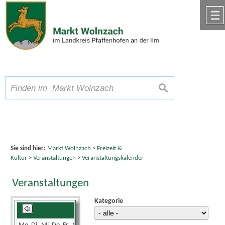
Zum Inhalt
,
zur Navigation
oder
zur Startseite
springen.
chließen
A
Schriftgröße
A
suchen
A
Sie sind hier:
Markt Wolnzach
>
Freizeit &
Kultur
>
Veranstaltungen
>
Veranstaltungskalender
Veranstaltungen
Kategorie
August 2026