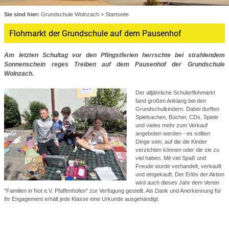
Sie sind hier:
Grundschule Wolnzach
>
Startseite
Flohmarkt der Grundschule auf dem Pausenhof
Am letzten Schultag vor den Pfingstferien herrschte bei strahlendem
Sonnenschein reges Treiben auf dem Pausenhof der Grundschule
Wolnzach.
Der alljährliche Schülerflohmarkt
fand großen Anklang bei den
Grundschulkindern. Dabei durften
Spielsachen, Bücher, CDs, Spiele
und vieles mehr zum Verkauf
angeboten werden - es sollten
Dinge sein, auf die die Kinder
verzichten können oder die sie zu
viel haben. Mit viel Spaß und
Freude wurde verhandelt, verkauft
und eingekauft. Der Erlös der Aktion
wird auch dieses Jahr dem Verein
"Familien in Not e.V. Pfaffenhofen" zur Verfügung gestellt. Als Dank und Anerkennung für
ihr Engagement erhält jede Klasse eine Urkunde ausgehändigt.