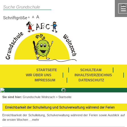
Zum Inhalt
,
zur Navigation
oder
zur Startseite
springen.
suc
chließen
A
Schriftgröße
A
A
STARTSEITE
SCHULTEAM
WIR ÜBER UNS
INHALTSVERZEICHNIS
IMPRESSUM
DATENSCHUTZ
Sie sind hier:
Grundschule Wolnzach
>
Startseite
Erreichbarkeit der Schulleitung und Schulverwaltung während der Ferien
Erreichbarkeit der Schulleitung, Schulverwaltung während der Ferien sowie Ausblick auf
die ersten Wochen
…mehr