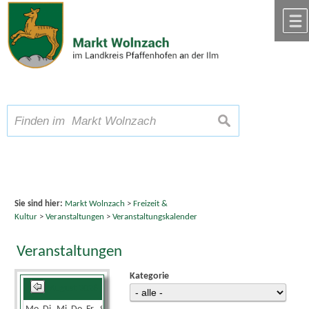
Zum Inhalt
,
zur Navigation
oder
zur Startseite
springen.
chließen
A
Schriftgröße
A
suchen
A
Sie sind hier:
Markt Wolnzach
>
Freizeit &
Kultur
>
Veranstaltungen
>
Veranstaltungskalender
Veranstaltungen
Kategorie
August 2026